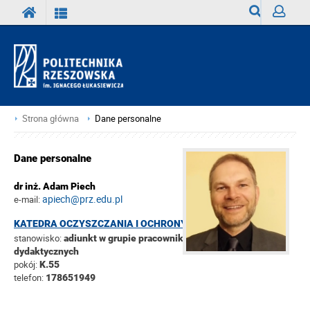
Wyszukiwark
Zaloguj
Strona główna
Dane personalne
Dane personalne
dr inż. Adam Piech
apiech@prz.edu.pl
e-mail:
KATEDRA OCZYSZCZANIA I OCHRONY WÓD
stanowisko:
adiunkt w grupie pracowników
dydaktycznych
pokój:
K.55
telefon:
178651949